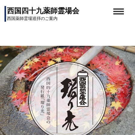
西国四十九薬師霊場会
西国薬師霊場巡拝のご案内