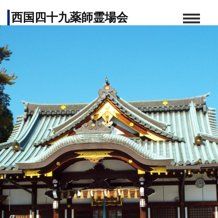
西国四十九薬師霊場会
西国薬師霊場巡拝のご案内