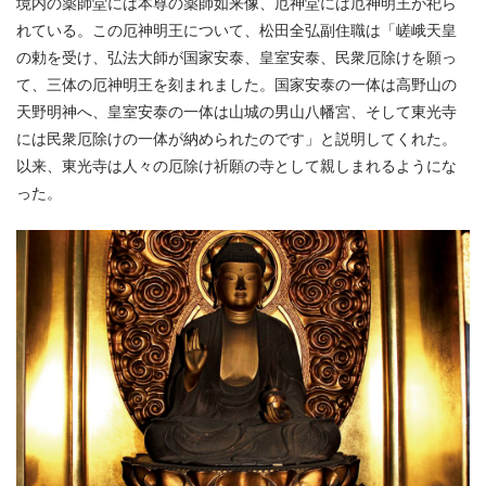
境内の薬師堂には本尊の薬師如来像、厄神堂には厄神明王が祀ら
れている。この厄神明王について、松田全弘副住職は「嵯峨天皇
の勅を受け、弘法大師が国家安泰、皇室安泰、民衆厄除けを願っ
て、三体の厄神明王を刻まれました。国家安泰の一体は高野山の
天野明神へ、皇室安泰の一体は山城の男山八幡宮、そして東光寺
には民衆厄除けの一体が納められたのです」と説明してくれた。
以来、東光寺は人々の厄除け祈願の寺として親しまれるようにな
った。