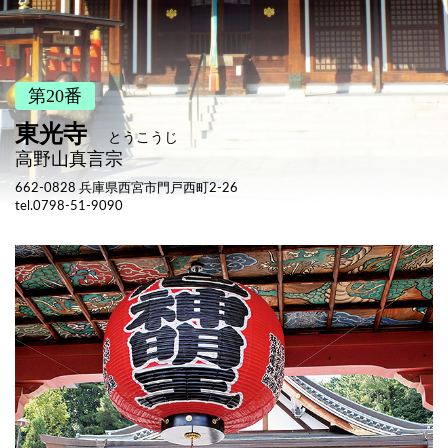
第20番
東光寺
とうこうじ
高野山真言宗
662-0828
兵庫県西宮市門戸西町2-26
tel.0798-51-9090