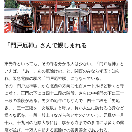
「門戸厄神」さんで親しまれる
東光寺といっても、その寺を分かる人は少ない。「門戸厄神」と
いえば、「あー、あの厄除けの」と、関西のみならず広く知ら
れ、阪急電鉄の駅名「門戸厄神駅」にもなっている。
その「門戸厄神駅」から北西の方向に七百メートルほど歩くと寺
に着く。正門の下には四十二段の階段、さらに中楼門の下に三十
三段の階段がある。男女の厄年にちなんで、四十二段を「男厄
坂」、三十三段を「女厄坂」と呼ぶ。長い人生に訪れる心身など
様々な厄を、一段一段上りながら落とすのだという。元旦や一月
十八、十九日の厄除大祭には、駅から寺までの参道には多くの露
店が並び、十万人を超える厄除けの善男善女であふれる。